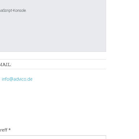
vaScript-Konsole.
MAIL:
info@advico.de
reff
*