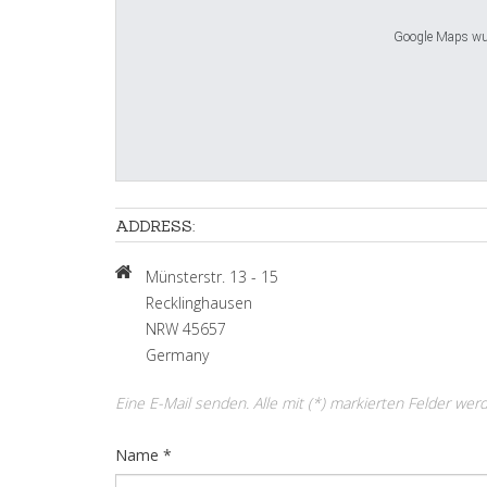
Google Maps wurd
ADDRESS:
Münsterstr. 13 - 15
Recklinghausen
NRW 45657
Germany
Eine E-Mail senden. Alle mit (*) markierten Felder wer
Name
*